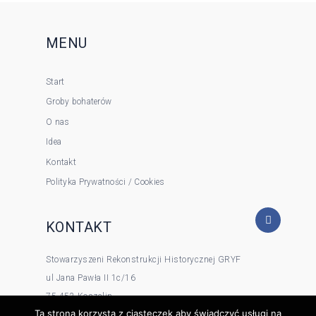
MENU
Start
Groby bohaterów
O nas
Idea
Kontakt
Polityka Prywatności / Cookies
KONTAKT
Stowarzyszeni Rekonstrukcji Historycznej GRYF
ul Jana Pawła II 1c/16
75-452 Koszalin
Ta strona korzysta z ciasteczek aby świadczyć usługi na
tel 500090571