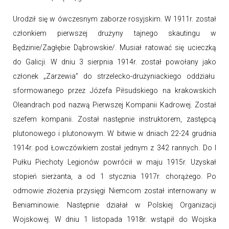
Urodził się w ówczesnym zaborze rosyjskim. W 1911r. został
członkiem pierwszej drużyny tajnego skautingu w
Będzinie/Zagłębie Dąbrowskie/. Musiał ratować się ucieczką
do Galicji. W dniu 3 sierpnia 1914r. został powołany jako
członek „Zarzewia” do strzelecko-drużyniackiego oddziału
sformowanego przez Józefa Piłsudskiego na krakowskich
Oleandrach pod nazwą Pierwszej Kompanii Kadrowej. Został
szefem kompanii. Został następnie instruktorem, zastępcą
plutonowego i plutonowym. W bitwie w dniach 22-24 grudnia
1914r. pod Łowczówkiem został jednym z 342 rannych. Do I
Pułku Piechoty Legionów powrócił w maju 1915r. Uzyskał
stopień sierżanta, a od 1 stycznia 1917r. chorążego. Po
odmowie złożenia przysięgi Niemcom został internowany w
Beniaminowie. Następnie działał w Polskiej Organizacji
Wojskowej. W dniu 1 listopada 1918r. wstąpił do Wojska