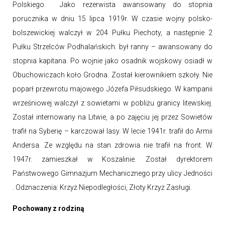
Polskiego. Jako rezerwista awansowany do stopnia
porucznika w dniu 15 lipca 1919r. W czasie wojny polsko-
bolszewickiej walczył w 204 Pułku Piechoty, a następnie 2
Pułku Strzelców Podhalańskich. był ranny – awansowany do
stopnia kapitana. Po wojnie jako osadnik wojskowy osiadł w
Obuchowiczach koło Grodna. Został kierownikiem szkoły. Nie
poparł przewrotu majowego Józefa Piłsudskiego. W kampanii
wrześniowej walczył z sowietami w pobliżu granicy litewskiej.
Został internowany na Litwie, a po zajęciu jej przez Sowietów
trafił na Syberię – karczował lasy. W lecie 1941r. trafił do Armii
Andersa. Ze względu na stan zdrowia nie trafił na front. W
1947r. zamieszkał w Koszalinie. Został dyrektorem
Państwowego Gimnazjum Mechanicznego przy ulicy Jedności
. Odznaczenia: Krzyż Niepodległości, Złoty Krzyż Zasługi.
Pochowany z rodziną