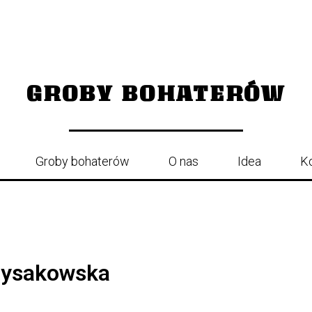
GROBY BOHATERÓW
Groby bohaterów
O nas
Idea
K
Łysakowska