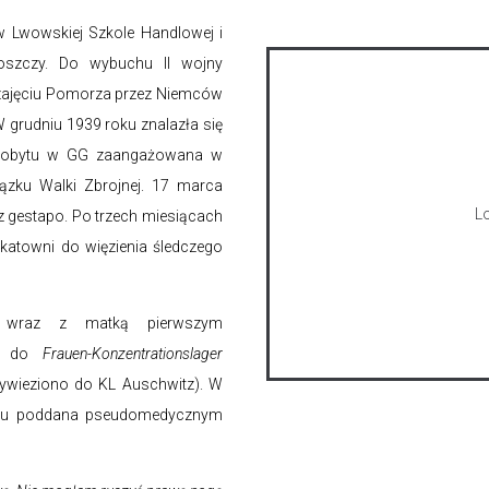
 w Lwowskiej Szkole Handlowej i
oszczy. Do wybuchu II wojny
 zajęciu Pomorza przez Niemców
 grudniu 1939 roku znalazła się
 pobytu w GG zaangażowana w
iązku Walki Zbrojnej. 17 marca
Lo
z gestapo. Po trzech miesiącach
 katowni do więzienia śledczego
 wraz z matką pierwszym
im do
Frauen-Konzentrationslager
ywieziono do KL Auschwitz). W
roku poddana pseudomedycznym