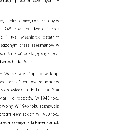
eracji pseudomedycznych –
 a także ojciec, rozstrzelany w
ia 1945 roku, na dwa dni przez
 1 tys. więźniarek ostatnim
 pędzonym przez esesmanów w
 śmierci” udało jej się zbiec i
wróciła do Polski.
w Warszawie. Dopiero w kraju
aconej przez Niemców za udział w
sk sowieckich do Lublina. Brat
arii i jej rodziców. W 1943 roku
ca wojny. W 1946 roku zeznawała
brodni Niemieckich. W 1959 roku
 określano więźniarki Ravensbrück