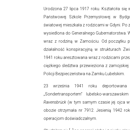
Urodzona 27 lipca 1917 roku. Kształciła się
Państwowej Szkole Przemysłowej w Bydg
światowej mieszkała z rodzicami w Gdyni. Po
wysiedlona do Generalnego Gubernatorstwa. W
wraz z rodziną w Zamościu. Od początku
działalność konspiracyjną w strukturach Zw
1941 roku aresztowana wraz z rodzicami prze
ciężkiego śledztwa przewieziona z zamojskiej
Policji Bezpieczeństwa na Zamku Lubelskim.
23 września 1941 roku deportowana
„Sondertransportem” lubelsko-warszawsk
Ravensbrück
(w tym samym czasie jej ojca w
obozie otrzymała nr 7912. Jesienią 1942 
operacjom doświadczalnym.