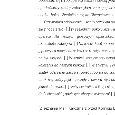
Obudziłam się
[…]
po operacji słaba i z ciężką gł
i podniósłszy kołdrę zobaczyłam, że noga jest 
bardzo bolała. Zwróciłam się do Oberschwester 
[…]
. Otrzymałam odpowiedź: – Ach ty przeklęta po
się z nogą stało?
[…]
W sąsiednim pokoju leżały j
operacji. Na naszych gipsowych opatrunkach
różnolitości zabiegów.
[…]
Na trzeci dzień po opera
gipsowy na mojej nodze lekarze rozcięli, coś z no
bo był silny ból.
[…]
W szpitalu leżałam trzy tygodn
koleżanki do naszych bloków.
[…]
W styczniu 19
skutek uderzenia, zaczęła ropieć i ropiała do lip
obok niej, który pękł i zaczęły z otworu wycho
jednak do rewiru
[…]
, żeby nie trafić na listę i n
do Buchenwaldu, gdzie tych chorych wykańczali
[…]
(Z zeznania Marii Karczmarz przed Komisją 