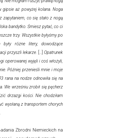
ową. Nie mogłam ruszyć prawą nogą
w gipsie aż powyżej kolana. Noga
z zapytaniem, co się stało z nogą
lska bandytko. Śmiesz pytać, co ci
eszcze trzy. Wszystkie byłyśmy po
 były różne litery, dowodzące
cji przyszli lekarze.
[…]
Opatrunek
gi operowanej wyjęli i coś włożyli,
ie. Później przenieśli mnie i moje
43 rana na nodze odnowiła się na
ca. We wrześniu zrobił się pęcherz
dzić drzazgi kości. Nie chodziłam
ie być wysłaną z transportem chorych
.
Badania Zbrodni Niemieckich na