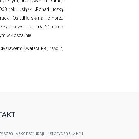
ycznym) przebywała na kuracji
968 roku książki „Ponad ludzką
ck”. Osiedliła się na Pomorzu
rz-Łysakowska zmarła 24 lutego
m w Koszalinie.
adysławem: Kwatera R-8, rząd 7,
TAKT
yszeni Rekonstrukcji Historycznej GRYF