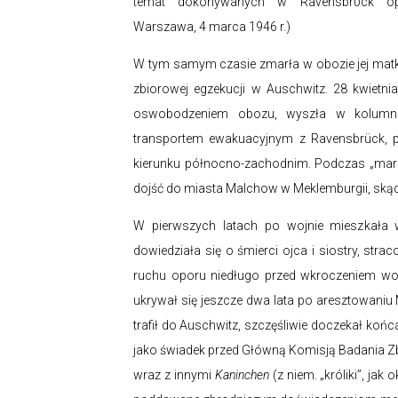
temat dokonywanych w Ravensbrϋck op
Warszawa, 4 marca 1946 r.)
W tym samym czasie zmarła w obozie jej matka,
zbiorowej egzekucji w Auschwitz. 28 kwietn
oswobodzeniem obozu, wyszła w kolumnie
transportem ewakuacyjnym z Ravensbrück,
kierunku północno-zachodnim. Podczas „marszu
dojść do miasta Malchow w Meklemburgii, skąd 
W pierwszych latach po wojnie mieszkała 
dowiedziała się o śmierci ojca i siostry, str
ruchu oporu niedługo przed wkroczeniem woj
ukrywał się jeszcze dwa lata po aresztowaniu M
trafił do Auschwitz, szczęśliwie doczekał koń
jako świadek przed Główną Komisją Badania Z
wraz z innymi
Kaninchen
(z niem. „króliki”, jak