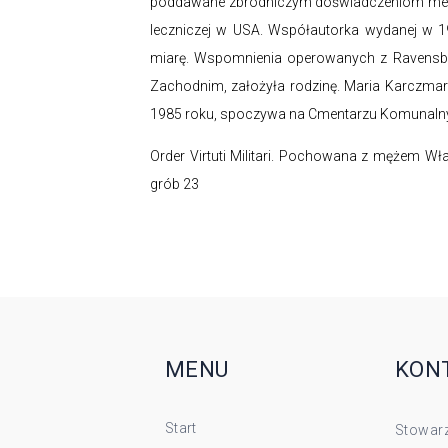
poddawane zbrodniczym doświadczeniom med
leczniczej w USA. Współautorka wydanej w 1
miarę. Wspomnienia operowanych z Ravensbrü
Zachodnim, założyła rodzinę. Maria Karczma
1985 roku, spoczywa na Cmentarzu Komunalny
Order Virtuti Militari. Pochowana z mężem Wł
grób 23
MENU
KON
Start
Stowarz