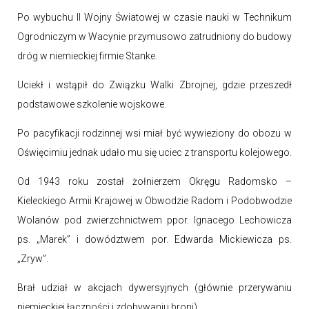
Po wybuchu II Wojny Światowej w czasie nauki w Technikum
Ogrodniczym w Wacynie przymusowo zatrudniony do budowy
dróg w niemieckiej firmie Stanke.
Uciekł i wstąpił do Związku Walki Zbrojnej, gdzie przeszedł
podstawowe szkolenie wojskowe.
Po pacyfikacji rodzinnej wsi miał być wywieziony do obozu w
Oświęcimiu jednak udało mu się uciec z transportu kolejowego.
Od 1943 roku został żołnierzem Okręgu Radomsko –
Kieleckiego Armii Krajowej w Obwodzie Radom i Podobwodzie
Wolanów pod zwierzchnictwem ppor. Ignacego Lechowicza
ps. „Marek” i dowództwem por. Edwarda Mickiewicza ps.
„Zryw”.
Brał udział w akcjach dywersyjnych (głównie przerywaniu
niemieckiej łączności i zdobywaniu broni).