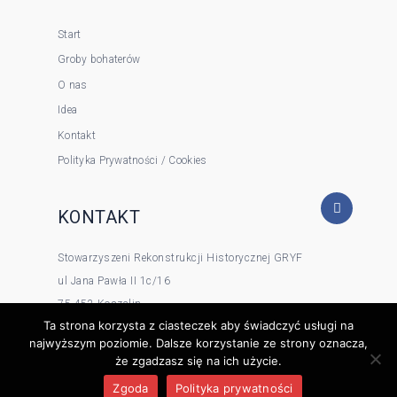
Start
Groby bohaterów
O nas
Idea
Kontakt
Polityka Prywatności / Cookies
KONTAKT
Stowarzyszeni Rekonstrukcji Historycznej GRYF
ul Jana Pawła II 1c/16
75-452 Koszalin
Ta strona korzysta z ciasteczek aby świadczyć usługi na
tel 500090571
najwyższym poziomie. Dalsze korzystanie ze strony oznacza,
e-mail: grhgryf@wp.pl
że zgadzasz się na ich użycie.
Zgoda
Polityka prywatności