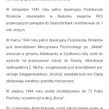
W listopadzie 1943 roku patrol dywersyjny Podobwodu
Wolanów obezwładnił w Radomiu kasjerów PKO
przewożących pieniądze do Deutsche Bank i konfiskowali ok. 1
mln. złotych.
W marcu 1944 roku patrol dywersyjny Podobwodu Wolanów
pod dowództwem Mieczysława Płochockiego ps. „Mietek”
zniszczył w gmachu Arbeitsamtu w Szydłowcu listy osób do
wywózki na przymusowe roboty do Rzeszy, zlikwidował
nadinspektora E. Micha i zorganizował pod dowództwem por.
Jerzego Sztajgernwalda ps. „Rozłóg” zasadzkę koło wsi Ciepła
zdobywając karabiny i pistolety maszynowe.
W sierpniu 1944 roku został zmobilizowany do 72 Pułku
Piechoty i uczestniczył w akcji „Burza”.
Po rozwiązaniu Armii Krajowej, przed zakończeniem wojny w