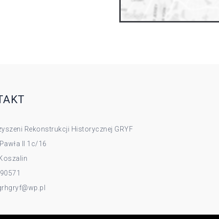
TAKT
yszeni Rekonstrukcji Historycznej GRYF
 Pawła II 1c/16
Koszalin
090571
 grhgryf@wp.pl