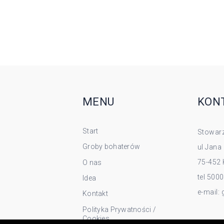
MENU
KON
Start
Stowarz
Groby bohaterów
ul Jana
75-452 
O nas
tel 500
Idea
e-mail:
Kontakt
Polityka Prywatności /
Cookies