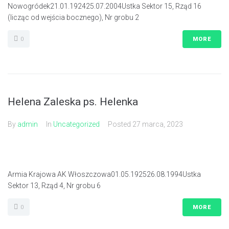
Nowogródek21.01.192425.07.2004Ustka Sektor 15, Rząd 16
(licząc od wejścia bocznego), Nr grobu 2
0
MORE
Helena Zaleska ps. Helenka
By
admin
In
Uncategorized
Posted
27 marca, 2023
Armia Krajowa AK Włoszczowa01.05.192526.08.1994Ustka
Sektor 13, Rząd 4, Nr grobu 6
0
MORE