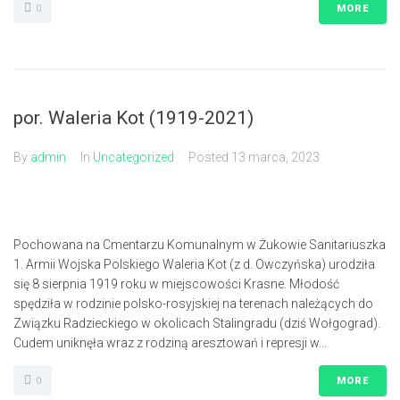
0
MORE
por. Waleria Kot (1919-2021)
By
admin
In
Uncategorized
Posted
13 marca, 2023
Pochowana na Cmentarzu Komunalnym w Żukowie Sanitariuszka
1. Armii Wojska Polskiego Waleria Kot (z d. Owczyńska) urodziła
się 8 sierpnia 1919 roku w miejscowości Krasne. Młodość
spędziła w rodzinie polsko-rosyjskiej na terenach należących do
Związku Radzieckiego w okolicach Stalingradu (dziś Wołgograd).
Cudem uniknęła wraz z rodziną aresztowań i represji w...
0
MORE